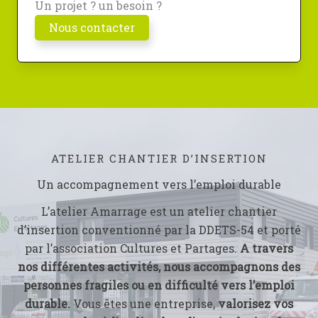
Un projet ? un besoin ?
Nous contacter
ATELIER CHANTIER D’INSERTION
Un accompagnement vers l’emploi durable
L’atelier Amarrage est un atelier chantier
d’insertion conventionné par la DDETS-54 et porté
par l’association Cultures et Partages.
A travers
nos différentes activités, nous accompagnons des
personnes fragiles ou en difficulté vers l’emploi
durable.
Vous êtes une entreprise,
valorisez vos