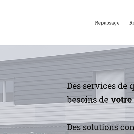
Repassage
R
Des services de 
besoins de
votre
Des solutions co